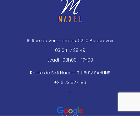
15 Rue du Vermandois, 02110 Beaurevoir
03 64 17 28 49
Jeudi : 08h00 - 17h00
Route de Sidi Naceur TU 5012 SAHLINE
+216 73 527 186
-
reca
Mentions légales
Charte d’utilisation des données personnelles
Plan du site