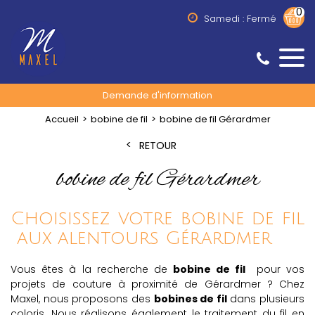
0
Samedi : Fermé
Demande d'information
Accueil
bobine de fil
bobine de fil Gérardmer
RETOUR
bobine de fil Gérardmer
Choisissez votre bobine de fil
aux alentours Gérardmer
Vous êtes à la recherche de
bobine de fil
pour vos
projets de couture à proximité de Gérardmer ? Chez
Maxel, nous proposons des
bobines de fil
dans plusieurs
coloris. Nous réalisons également le traitement du fil en