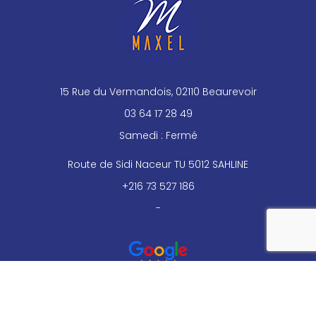
15 Rue du Vermandois, 02110 Beaurevoir
03 64 17 28 49
Samedi : Fermé
Route de Sidi Naceur TU 5012 SAHLINE
+216 73 527 186
-
reca
Mentions légales
Charte d’utilisation des données personnelles
Plan du site