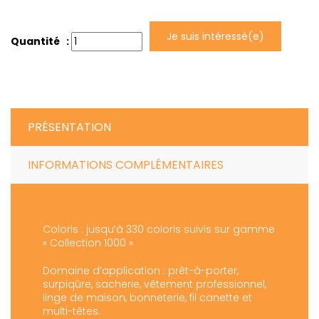
Je suis intéressé(e)
Quantité :
PRÉSENTATION
INFORMATIONS COMPLÉMENTAIRES
Coloris : jusqu’à 330 coloris suivis sur gamme
« Collection 1000 »
Domaine d’application : prêt-à-porter,
surpiqûre, sacherie, vêtement professionnel,
linge de maison, bonneterie, fil canette et
multi-têtes.