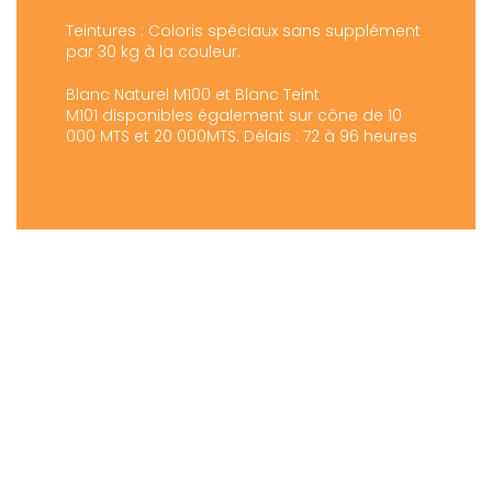
Teintures : Coloris spéciaux sans supplément
par 30 kg à la couleur.
Blanc Naturel M100 et Blanc Teint
M101 disponibles également sur cône de 10
000 MTS et 20 000MTS. Délais : 72 à 96 heures