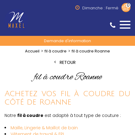
0
Dimanche : Fermé
Demande d'information
Accueil
fil à coudre
fil à coudre Roanne
RETOUR
fil à coudre Roanne
Achetez vos fil à coudre du
côté de Roanne
Notre
fil à coudre
est adapté à tout type de couture :
Maille, Lingerie & Maillot de bain
Vêtement de travail & EPI