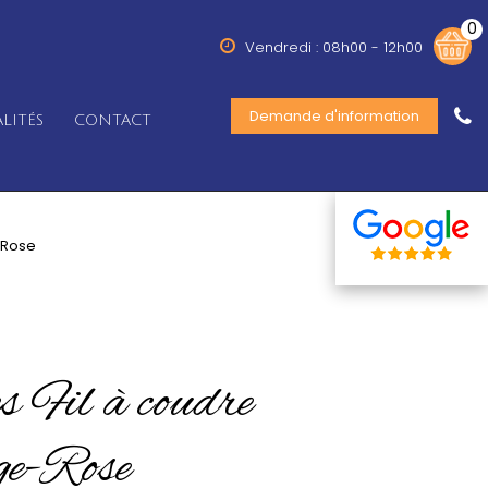
0
Vendredi : 08h00 - 12h00
Demande d'information
LITÉS
CONTACT
-Rose
s Fil à coudre
ge-Rose