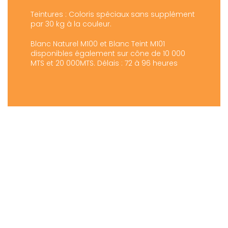
Teintures : Coloris spéciaux sans supplément
par 30 kg à la couleur.
Blanc Naturel M100 et Blanc Teint M101
disponibles également sur cône de 10 000
MTS et 20 000MTS. Délais : 72 à 96 heures