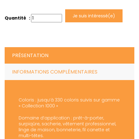
Je suis intéressé(e)
Quantité :
PRÉSENTATION
INFORMATIONS COMPLÉMENTAIRES
Coloris : jusqu’à 330 coloris suivis sur gamme
« Collection 1000 »
Domaine d’application : prêt-à-porter,
surpiqûre, sacherie, vêtement professionnel,
linge de maison, bonneterie, fil canette et
multi-têtes.